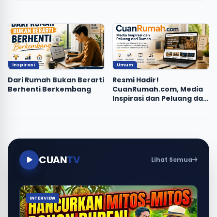
Inspirasi
Umum
Dari Rumah Bukan Berarti
Resmi Hadir!
Berhenti Berkembang
CuanRumah.com, Media
Inspirasi dan Peluang dari
Rumah
CUAN
TV
Lihat Semua
INTERVIEW