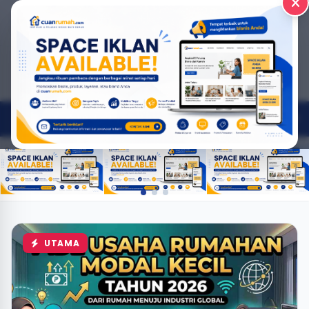
Home
Berita
video
Kontak
Tentang Kami
UTAMA